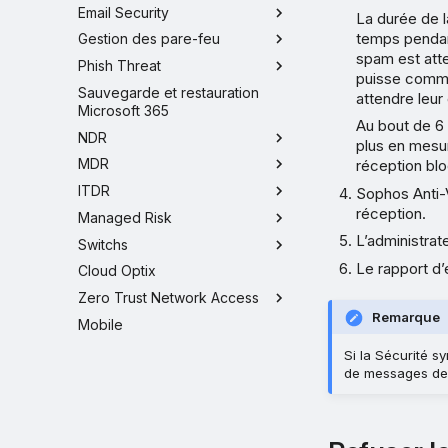
Email Security
La durée de l
temps pendant
Gestion des pare-feu
spam est atte
Phish Threat
puisse comme
Sauvegarde et restauration
attendre leur 
Microsoft 365
Au bout de 6 
NDR
plus en mesur
MDR
réception blo
ITDR
Sophos Anti-V
réception.
Managed Risk
L’administrat
Switchs
Le rapport d’
Cloud Optix
Zero Trust Network Access
Remarque
Mobile
Si la Sécurité s
de messages de 