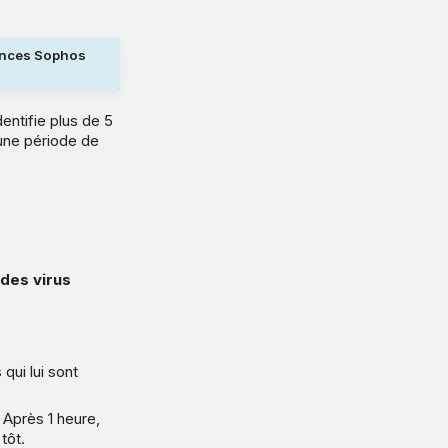
cences Sophos
entifie plus de 5
une période de
 des virus
 qui lui sont
Après 1 heure,
tôt.