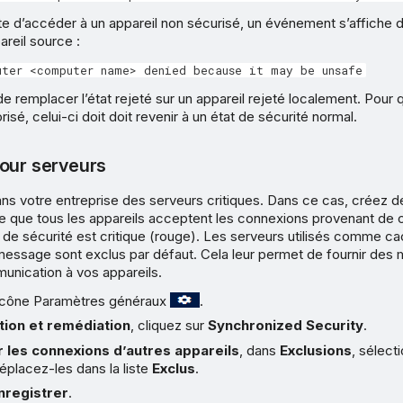
nte d’accéder à un appareil non sécurisé, un événement s’affiche
areil source :
uter <computer name> denied because it may be unsafe
de remplacer l’état rejeté sur un appareil rejeté localement. Pour 
orisé, celui-ci doit doit revenir à un état de sécurité normal.
our serveurs
dans votre entreprise des serveurs critiques. Dans ce cas, créez 
te que tous les appareils acceptent les connexions provenant de 
 de sécurité est critique (rouge). Les serveurs utilisés comme c
 message sont exclus par défaut. Cela leur permet de fournir des 
munication à vos appareils.
l’icône Paramètres généraux
.
tion et remédiation
, cliquez sur
Synchronized Security
.
r les connexions d’autres appareils
, dans
Exclusions
, sélect
éplacez-les dans la liste
Exclus
.
nregistrer
.