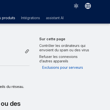
Deutsch
 produits
Intégrations
assistant AI
English
Español
Sur cette page
Français
Contrôler les ordinateurs qui
envoient du spam ou des virus
Italiano
Refuser les connexions
d’autres appareils
日本語
Exclusions pour serveurs
한국어
Português (Brasil)
eils du réseau.
中文（繁體）
 ou des