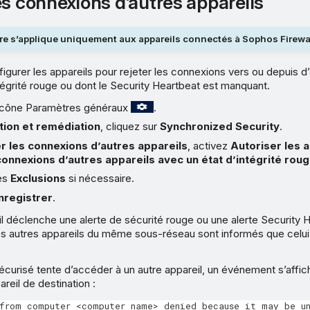
es connexions d’autres appareils
re s’applique uniquement aux appareils connectés à Sophos Firewal
gurer les appareils pour rejeter les connexions vers ou depuis d’
intégrité rouge ou dont le Security Heartbeat est manquant.
l’icône Paramètres généraux
.
tion et remédiation
, cliquez sur
Synchronized Security
.
r les connexions d’autres appareils
, activez
Autoriser les a
connexions d’autres appareils avec un état d’intégrité rou
es
Exclusions
si nécessaire.
nregistrer
.
l déclenche une alerte de sécurité rouge ou une alerte Security 
es autres appareils du même sous-réseau sont informés que celui
 sécurisé tente d’accéder à un autre appareil, un événement s’aff
areil de destination :
 from computer <computer name> denied because it may be u