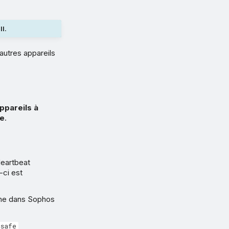
l.
autres appareils
ppareils à
ge
.
Heartbeat
-ci est
iche dans Sophos
nsafe