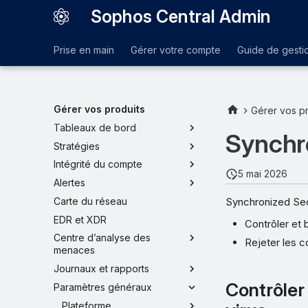
Sophos Central Admin
Prise en main
Gérer votre compte
Guide de gesti
Gérer vos produits
Gérer vos pr
Tableaux de bord
Synchr
Stratégies
Intégrité du compte
5 mai 2026
Alertes
Synchronized Sec
Carte du réseau
EDR et XDR
Contrôler et 
Centre d’analyse des
Rejeter les c
menaces
Journaux et rapports
Contrôler
Paramètres généraux
Plateforme