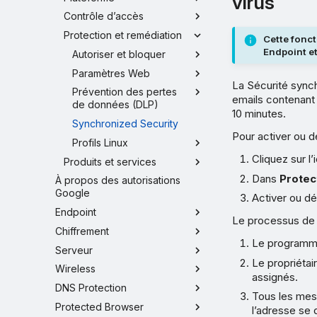
virus
Contrôle d’accès
Protection et remédiation
Cette fonc
Endpoint e
Autoriser et bloquer
Paramètres Web
La Sécurité synch
Prévention des pertes
emails contenant
de données (DLP)
10 minutes.
Synchronized Security
Pour activer ou d
Profils Linux
Cliquez sur 
Produits et services
Dans
Protec
À propos des autorisations
Google
Activer ou d
Endpoint
Le processus de 
Chiffrement
Le programme
Serveur
Le propriétair
Wireless
assignés.
DNS Protection
Tous les mes
Protected Browser
l’adresse se 