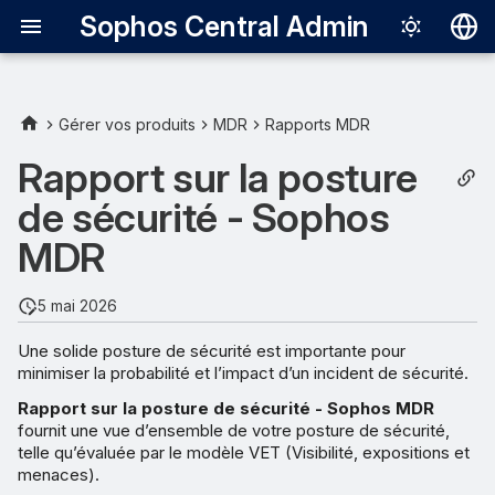
Sophos Central Admin
Deutsch
English
Gérer vos produits
MDR
Rapports MDR
À propos du présent rapport
Español
Rapport sur la posture
Français
de sécurité - Sophos
Modèle VET
Italiano
MDR
Détails du rapport
日本語
5 mai 2026
Visibilité
한국어
Une solide posture de sécurité est importante pour
Português (Br
Exposition
minimiser la probabilité et l’impact d’un incident de sécurité.
中文（繁體）
Rapport sur la posture de sécurité - Sophos MDR
Menaces
fournit une vue d’ensemble de votre posture de sécurité,
telle qu’évaluée par le modèle VET (Visibilité, expositions et
menaces).