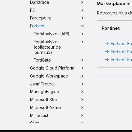
Darktrace
Marketplace
et 
F5
Retrouvez plus de
Forcepoint
Fortinet
Fortinet
FortiAnalyzer (API)
FortiAnalyzer
Fortinet Fo
(collecteur de
Fortinet Fo
journaux)
Fortinet Fo
FortiGate
Google Cloud Platform
Google Workspace
Jamf Protect
ManageEngine
Microsoft 365
Microsoft Azure
Mimecast
Okta
Orca