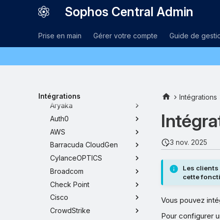
Sophos Central Admin
Ajouter des intégrations
Conditions requises
Prise en main
Gérer votre compte
Guide de gesti
Produits
Sophos
Acronis
AppOmni
Armis
Intégrations
Intégrations
Aryaka
Intégra
Auth0
AWS
3 nov. 2025
Barracuda CloudGen
CylanceOPTICS
Les clients
Broadcom
cette fonct
Check Point
Cisco
Vous pouvez intég
CrowdStrike
Pour configurer u