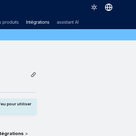
Deutsch
 produits
Intégrations
assistant AI
English
Español
Français
Italiano
日本語
한국어
Português (Brasil)
eu pour utiliser
中文（繁體）
ntégrations
>