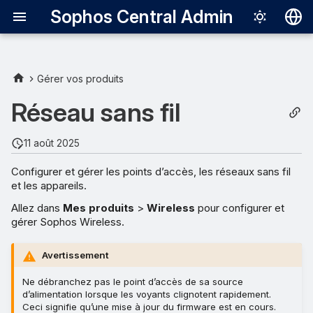
Sophos Central Admin
Deutsch
English
Gérer vos produits
Español
Réseau sans fil
Français
11 août 2025
Italiano
Configurer et gérer les points d’accès, les réseaux sans fil
日本語
et les appareils.
한국어
Allez dans
Mes produits
>
Wireless
pour configurer et
gérer Sophos Wireless.
Português (Br
中文（繁體）
Avertissement
Ne débranchez pas le point d’accès de sa source
d’alimentation lorsque les voyants clignotent rapidement.
Ceci signifie qu’une mise à jour du firmware est en cours.