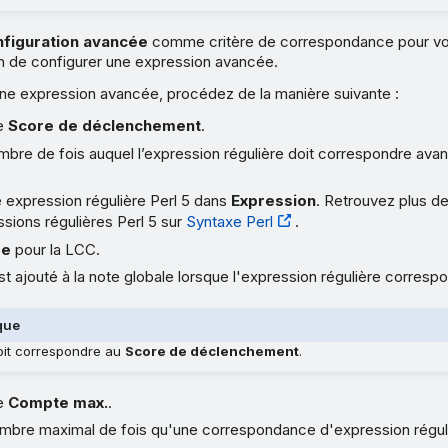
figuration avancée
comme critère de correspondance pour v
in de configurer une expression avancée.
une expression avancée, procédez de la manière suivante :
le
Score de déclenchement
.
nombre de fois auquel l’expression régulière doit correspondre ava
 expression régulière Perl 5 dans
Expression
. Retrouvez plus d
ssions régulières Perl 5 sur
Syntaxe Perl
.
re
pour la LCC.
 ajouté à la note globale lorsque l'expression régulière corresp
que
it correspondre au
Score de déclenchement
.
le
Compte max.
.
nombre maximal de fois qu'une correspondance d'expression régul