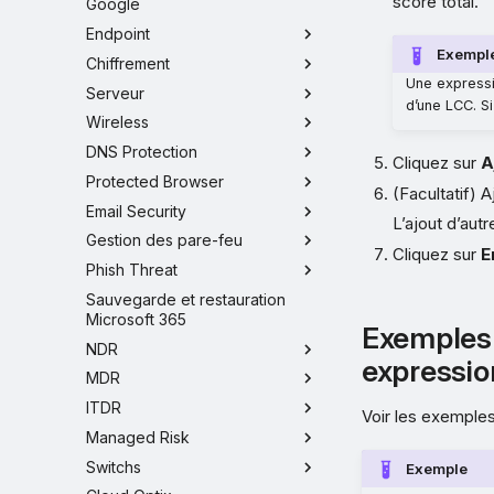
score total.
Google
Endpoint
Exempl
Chiffrement
Une express
Serveur
d’une LCC. Si
Wireless
DNS Protection
Cliquez sur
A
Protected Browser
(Facultatif) 
Email Security
L’ajout d’aut
Gestion des pare-feu
Cliquez sur
E
Phish Threat
Sauvegarde et restauration
Microsoft 365
Exemples 
NDR
expressi
MDR
ITDR
Voir les exemple
Managed Risk
Switchs
Exemple