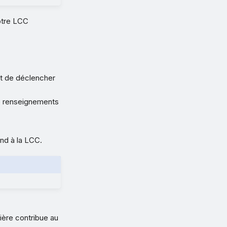
otre LCC
nt de déclencher
e renseignements
ond à la LCC.
ière contribue au