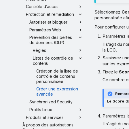
Contrôle d’accès
Sélectionnez
Con
Protection et remédiation
personnalisée af
Autoriser et bloquer
Pour configurer 
Paramètres Web
Paramétrez 
Prévention des pertes
de données (DLP)
Il s’agit du 
la LCC.
Règles
Saisissez une
Listes de contrôle de
contenu
sur les expre
Création de la liste de
Fixez le
Sco
contrôle de contenu
Ce nombre est
personnalisée
Créer une expression
Remar
avancée
Le
Score
do
Synchronized Security
Profils Linux
Paramétrez 
Produits et services
Il s'agit du 
À propos des autorisations