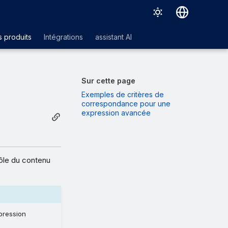
Deutsch
 produits
Intégrations
assistant AI
English
Español
Sur cette page
Français
Exemples de critères de
correspondance pour une
Italiano
expression avancée
日本語
한국어
rôle du contenu
Português (Brasil)
中文（繁體）
pression