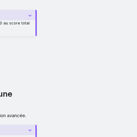
0 au score total
 une
ion avancée.