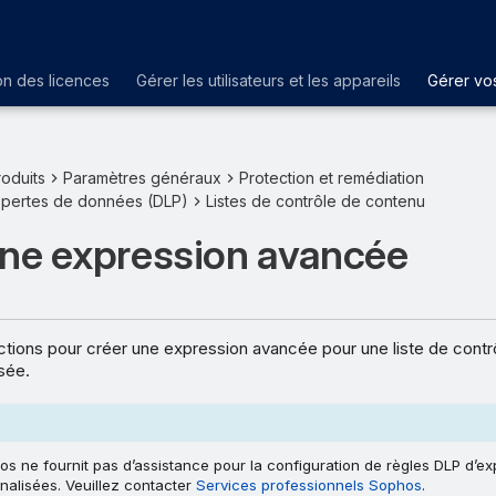
on des licences
Gérer les utilisateurs et les appareils
Gérer vos
oduits
Paramètres généraux
Protection et remédiation
 pertes de données (DLP)
Listes de contrôle de contenu
une expression avancée
ctions pour créer une expression avancée pour une liste de cont
sée.
s ne fournit pas d’assistance pour la configuration de règles DLP d’ex
nalisées. Veuillez contacter
Services professionnels Sophos
.