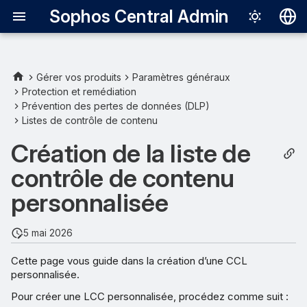
Sophos Central Admin
Deutsch
English
Gérer vos produits
Paramètres généraux
Protection et remédiation
Plus de ressources
Español
Prévention des pertes de données (DLP)
Listes de contrôle de contenu
Français
Création de la liste de
Italiano
contrôle de contenu
日本語
personnalisée
한국어
Português (Br
5 mai 2026
中文（繁體）
Cette page vous guide dans la création d’une CCL
personnalisée.
Pour créer une LCC personnalisée, procédez comme suit :