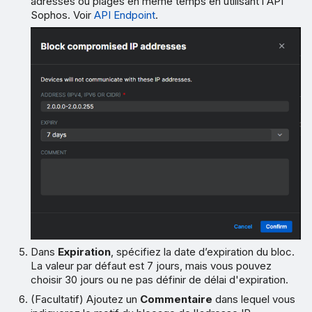
adresses ou plages en même temps en utilisant l'API
Sophos. Voir
API Endpoint
.
Dans
Expiration
, spécifiez la date d’expiration du bloc.
La valeur par défaut est 7 jours, mais vous pouvez
choisir 30 jours ou ne pas définir de délai d'expiration.
(Facultatif) Ajoutez un
Commentaire
dans lequel vous