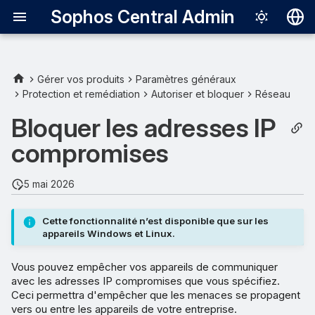
Sophos Central Admin
Deutsch
English
Gérer vos produits
Paramètres généraux
Protection et remédiation
Autoriser et bloquer
Réseau
Bloquer les adresses IP
Español
Bloquer les adresses IP
Français
Débloquer les adresses IP
compromises
Italiano
日本語
5 mai 2026
한국어
Cette fonctionnalité n’est disponible que sur les
Português (Br
appareils Windows et Linux.
中文（繁體）
Vous pouvez empêcher vos appareils de communiquer
avec les adresses IP compromises que vous spécifiez.
Ceci permettra d'empêcher que les menaces se propagent
vers ou entre les appareils de votre entreprise.