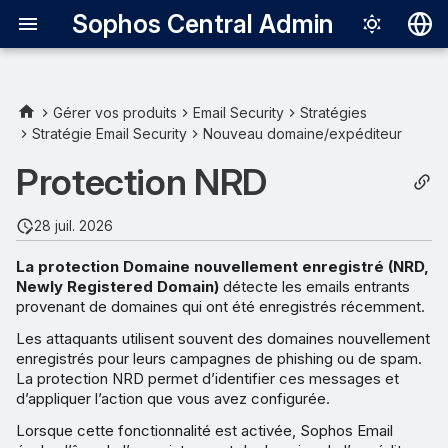
Sophos Central Admin
Deutsch
English
Gérer vos produits
Email Security
Stratégies
Stratégie Email Security
Nouveau domaine/expéditeur
Configurer la protection NRD
Español
Protection NRD
Français
Italiano
28 juil. 2026
日本語
La protection Domaine nouvellement enregistré (NRD,
Newly Registered Domain)
détecte les emails entrants
한국어
provenant de domaines qui ont été enregistrés récemment.
Português (Br
Les attaquants utilisent souvent des domaines nouvellement
enregistrés pour leurs campagnes de phishing ou de spam.
中文（繁體）
La protection NRD permet d’identifier ces messages et
d’appliquer l’action que vous avez configurée.
Lorsque cette fonctionnalité est activée, Sophos Email