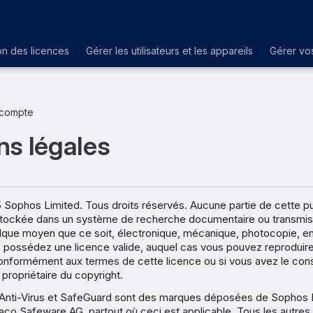
on des licences
Gérer les utilisateurs et les appareils
Gérer vos
 compte
ns légales
Sophos Limited. Tous droits réservés. Aucune partie de cette pu
 stockée dans un système de recherche documentaire ou transmis
lque moyen que ce soit, électronique, mécanique, photocopie, e
s possédez une licence valide, auquel cas vous pouvez reproduire
nformément aux termes de cette licence ou si vous avez le co
 propriétaire du copyright.
Anti-Virus et SafeGuard sont des marques déposées de Sophos 
aco Safeware AG, partout où ceci est applicable. Tous les autres