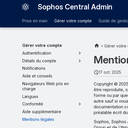
Sophos Central Admin
Prise en main
Gérer votre compte
Guide de gesti
Gérer votre compte
Gérer votre
Authentification
Mentio
Détails du compte
Notifications
17 oct. 2025
Aide et conseils
Copyright © 2025 
Navigateurs Web pris en
charge
être reproduite,
forme ou par que
Langues
autre sauf si vou
Conformité
documentation co
Aide supplémentaire
préalable écrit du
Mentions légales
Sophos, Sophos 
Group et de Utim