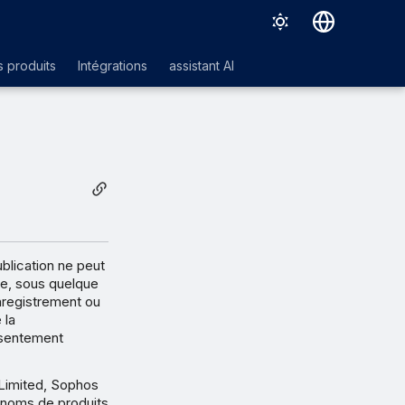
Deutsch
 produits
Intégrations
assistant AI
English
Español
Français
Italiano
日本語
한국어
blication ne peut
e, sous quelque
Português (Brasil)
nregistrement ou
 la
中文（繁體）
nsentement
Limited, Sophos
 noms de produits