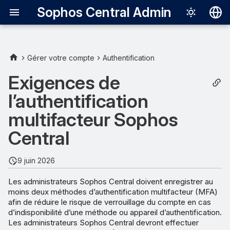
Sophos Central Admin
Deutsch
English
Gérer votre compte
Authentification
Enregistrement de plusieurs
Español
Exigences de
méthodes d’authentification
Français
multifacteur
l’authentification
Italiano
multifacteur Sophos
Méthodes d’authentification
日本語
Central
multifacteur prises en charge
한국어
Approche recommandée
9 juin 2026
Português (Br
pour l’inscription
Les administrateurs Sophos Central doivent enregistrer au
中文（繁體）
moins deux méthodes d’authentification multifacteur (MFA)
Si vous perdez l’accès à vos
afin de réduire le risque de verrouillage du compte en cas
méthodes d’authentification
d’indisponibilité d’une méthode ou appareil d’authentification.
multifacteur
Les administrateurs Sophos Central devront effectuer