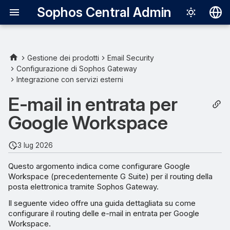
Sophos Central Admin
Deutsch
English
Gestione dei prodotti
Email Security
Configurazione di Sophos Gateway
Aggiungere il dominio e
Español
Integrazione con servizi esterni
verificare la proprietà
Français
E-mail in entrata per
Configurazione dei valori MX
Italiano
Google Workspace
del routing per Google
日本語
Workspace
3 lug 2026
한국어
Utilizzo di
Questo argomento indica come configurare Google
Português (Br
SMTP.GOOGLE.COM
Workspace (precedentemente G Suite) per il routing della
come host di consegna
中文（繁體）
posta elettronica tramite Sophos Gateway.
alternativo
Il seguente video offre una guida dettagliata su come
configurare il routing delle e-mail in entrata per Google
Aggiunta di caselle di posta
Workspace.