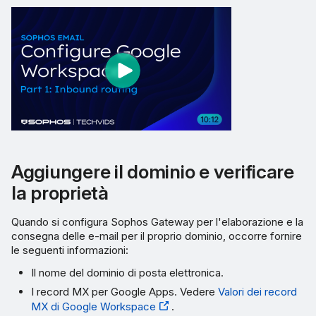
Limitare la consegna dei
messaggi ai soli indirizzi IP
Sophos
Errori DMARC dai server di
posta elettronica di Google
Creazione di un Gateway in
entrata in Google Workspace
Aggiungere il dominio e verificare
la proprietà
Modifica dei record MX per il
reindirizzamento verso
Quando si configura Sophos Gateway per l'elaborazione e la
Sophos Gateway
consegna delle e-mail per il proprio dominio, occorre fornire
le seguenti informazioni:
Note
Il nome del dominio di posta elettronica.
I record MX per Google Apps. Vedere
Valori dei record
Creazione di una regola
MX di Google Workspace
.
Google Workspace per i