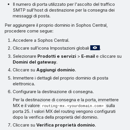
Il numero di porta utilizzato per l'ascolto del traffico
messaggi interni
SMTP sull'host di destinazione per la consegna dei
messaggi di posta.
Test e conferma del flusso di
Per aggiungere il proprio dominio in Sophos Central,
posta
procedere come segue:
Accedere a Sophos Central.
Cliccare sull’icona Impostazioni globali
.
Selezionare
Prodotti e servizi
>
E-mail
e cliccare su
Domini del gateway
.
Cliccare su
Aggiungi dominio
.
Immettere i dettagli del proprio dominio di posta
elettronica.
Configurare la destinazione di consegna.
Per la destinazione di consegna e la porta, immettere
MX e il valore
sulla
routing-mx.<yourdomain.com>
porta 25. I valori MX del routing vengono configurati
dopo la verifica della proprietà del dominio.
Cliccare su
Verifica proprietà dominio
.