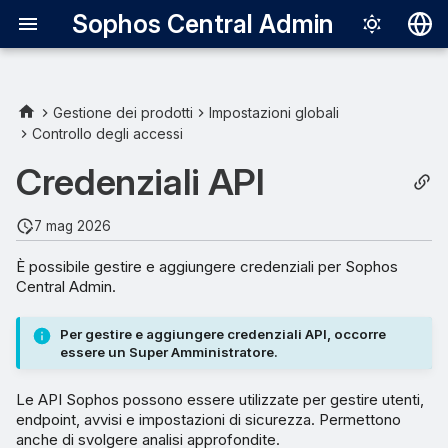
Sophos Central Admin
Deutsch
English
Gestione dei prodotti
Impostazioni globali
Controllo degli accessi
Español
Credenziali API
Français
Italiano
7 mag 2026
日本語
È possibile gestire e aggiungere credenziali per Sophos
Central Admin.
한국어
Português (Br
Per gestire e aggiungere credenziali API, occorre
essere un Super Amministratore.
中文（繁體）
Le API Sophos possono essere utilizzate per gestire utenti,
endpoint, avvisi e impostazioni di sicurezza. Permettono
anche di svolgere analisi approfondite.