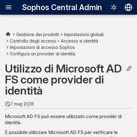
Sophos Central Admin
Deutsch
English
Gestione dei prodotti
Impostazioni globali
Controllo degli accessi
Accesso e identità
Requisiti
Español
Impostazioni di accesso Sophos
Configura un provider di identità
Français
URL dei metadati di
Microsoft AD FS
Utilizzo di Microsoft AD
Italiano
FS come provider di
日本語
Aggiunta di Sophos Central
come attendibilità del
identità
한국어
componente in Microsoft AD
Português (Br
FS
7 mag 2026
中文（繁體）
Microsoft AD FS può essere utilizzato come provider di
identità.
È possibile utilizzare Microsoft AD FS per verificare le