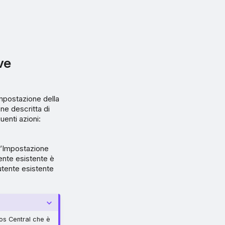
ve
 Impostazione della
ne descritta di
enti azioni:
l’Impostazione
ente esistente è
utente esistente
hos Central che è