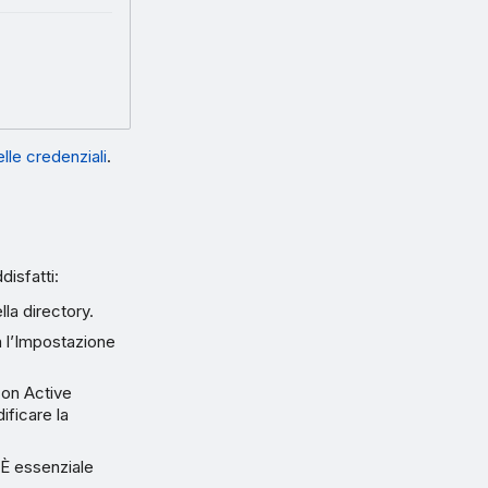
lle credenziali
.
disfatti:
la directory.
a l’Impostazione
con Active
ificare la
. È essenziale