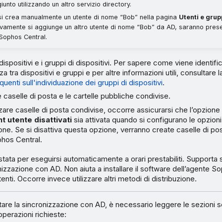
iunto utilizzando un altro servizio directory.
i crea manualmente un utente di nome “Bob” nella pagina
Utenti e grup
vamente si aggiunge un altro utente di nome “Bob” da AD, saranno presen
 Sophos Central.
dispositivi e i gruppi di dispositivi. Per sapere come viene identific
 tra dispositivi e gruppi e per altre informazioni utili, consultare 
enti sull'individuazione dei gruppi di dispositivi
.
e caselle di posta e le cartelle pubbliche condivise.
zare caselle di posta condivise, occorre assicurarsi che l’opzion
t utente disattivati
sia attivata quando si configurano le opzioni
one. Se si disattiva questa opzione, verranno create caselle di po
phos Central.
ata per eseguirsi automaticamente a orari prestabiliti. Supporta 
nizzazione con AD. Non aiuta a installare il software dell’agente S
tenti. Occorre invece utilizzare altri metodi di distribuzione.
tare la sincronizzazione con AD, è necessario leggere le sezioni 
perazioni richieste: