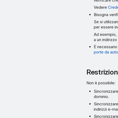
verificare ch
Vedere
Crede
Bisogna verifi
Se si utilizza
per essere in
Ad esempio, s
a un indirizz
È necessario 
porte da auto
Restrizion
Non è possibile:
Sincronizzare
dominio.
Sincronizzare
indirizzi e-m
Sincronizzare