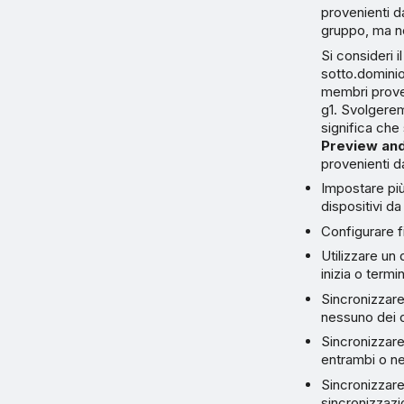
provenienti d
gruppo, ma no
Si consideri
sotto.dominio
membri proven
g1. Svolgerem
significa che
Preview an
provenienti 
Impostare più 
dispositivi da
Configurare f
Utilizzare un
inizia o termi
Sincronizzare
nessuno dei 
Sincronizzare
entrambi o n
Sincronizzare
sincronizzazi