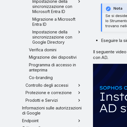
Impostazione della
sincronizzazione con
Nota
Microsoft Entra ID
Se si deside
Migrazione a Microsoft
lo Strumento
Entra ID
trovano nell
Impostazione della
sincronizzazione con
Eseguire la s
Google Directory
Verifica domini
Il seguente video
con AD.
Migrazione dei dispositivi
Programma di accesso in
anteprima
Co-branding
Controllo degli accessi
Protezione e correzione
Prodotti e Servizi
Informazioni sulle autorizzazioni
di Google
Endpoint