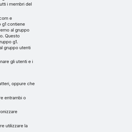
tti i membri del
.com e
o g1 contiene
eremo al gruppo
po. Questo
ruppo g1.
l gruppo utenti
are gli utenti e i
atteri, oppure che
are entrambi o
ronizzare
e utilizzare la