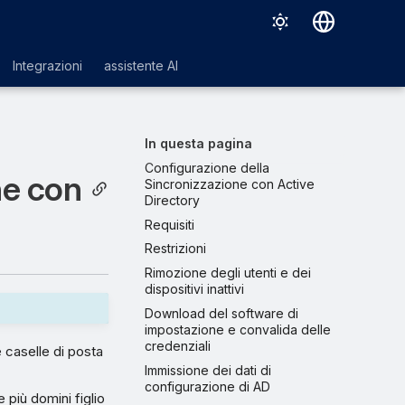
Deutsch
Integrazioni
assistente AI
English
Español
In questa pagina
Français
Configurazione della
ne con
Sincronizzazione con Active
Italiano
Directory
Requisiti
日本語
Restrizioni
한국어
Rimozione degli utenti e dei
dispositivi inattivi
Português (Brasil)
Download del software di
中文（繁體）
impostazione e convalida delle
credenziali
e caselle di posta
Immissione dei dati di
configurazione di AD
 più domini figlio