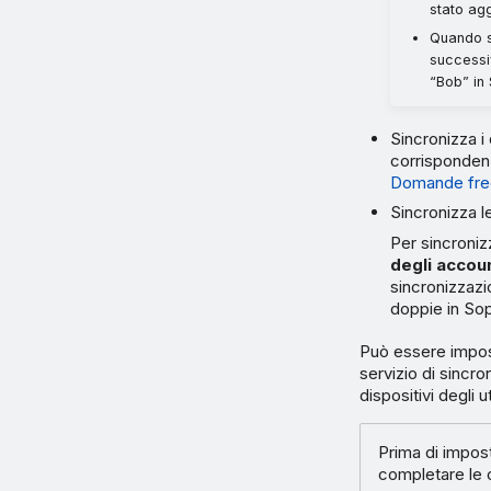
stato agg
Quando s
successi
“Bob” in
Sincronizza i 
corrispondenza
Domande frequ
Sincronizza l
Per sincroniz
degli accoun
sincronizzazi
doppie in So
Può essere impost
servizio di sincro
dispositivi degli u
Prima di impos
completare le o