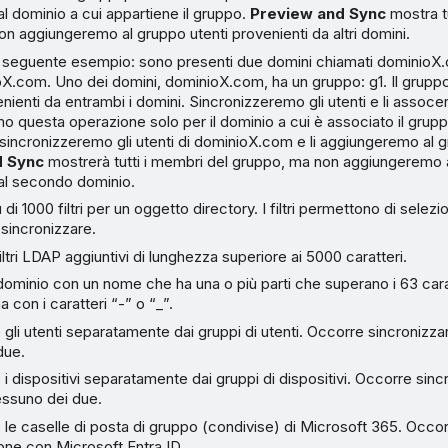
al dominio a cui appartiene il gruppo.
Preview and Sync
mostra tu
n aggiungeremo al gruppo utenti provenienti da altri domini.
 il seguente esempio: sono presenti due domini chiamati dominioX
X.com. Uno dei domini, dominioX.com, ha un gruppo: g1. Il grupp
ienti da entrambi i domini. Sincronizzeremo gli utenti e li assoc
o questa operazione solo per il dominio a cui è associato il grup
 sincronizzeremo gli utenti di dominioX.com e li aggiungeremo al g
d Sync
mostrerà tutti i membri del gruppo, ma non aggiungeremo a
dal secondo dominio.
di 1000 filtri per un oggetto directory. I filtri permettono di selezion
 sincronizzare.
iltri LDAP aggiuntivi di lunghezza superiore ai 5000 caratteri.
 dominio con un nome che ha una o più parti che superano i 63 car
na con i caratteri “-” o “_”.
 gli utenti separatamente dai gruppi di utenti. Occorre sincronizz
due.
 i dispositivi separatamente dai gruppi di dispositivi. Occorre sinc
essuno dei due.
 le caselle di posta di gruppo (condivise) di Microsoft 365. Occorr
one con Microsoft Entra ID.