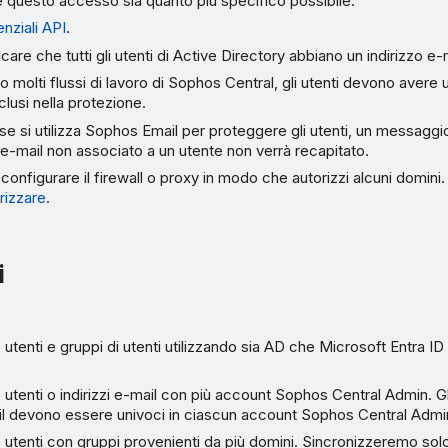
e questo accesso sia quanto più specifico possibile.
nziali API
.
care che tutti gli utenti di Active Directory abbiano un indirizzo e-
no molti flussi di lavoro di Sophos Central, gli utenti devono avere 
clusi nella protezione.
e si utilizza Sophos Email per proteggere gli utenti, un messaggi
o e-mail non associato a un utente non verrà recapitato.
configurare il firewall o proxy in modo che autorizzi alcuni domin
rizzare
.
i
 utenti e gruppi di utenti utilizzando sia AD che Microsoft Entra ID
 utenti o indirizzi e-mail con più account Sophos Central Admin. Gli
ail devono essere univoci in ciascun account Sophos Central Admi
 utenti con gruppi provenienti da più domini. Sincronizzeremo solo 