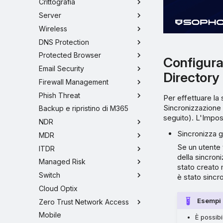
Crittografia
Server
Wireless
DNS Protection
Protected Browser
Configura
Email Security
Directory
Firewall Management
Phish Threat
Per effettuare la 
Sincronizzazione 
Backup e ripristino di M365
seguito). L'Impos
NDR
Sincronizza gli
MDR
Se un utente 
ITDR
della sincron
Managed Risk
stato creato 
Switch
è stato sincro
Cloud Optix
Esempi
Zero Trust Network Access
Mobile
È possibi