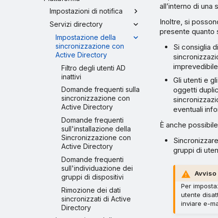
all’interno di una 
Impostazioni di notifica
Inoltre, si posso
Servizi directory
presente quanto 
Impostazione della
sincronizzazione con
Si consiglia 
Active Directory
sincronizzaz
imprevedibile
Filtro degli utenti AD
inattivi
Gli utenti e 
oggetti dupli
Domande frequenti sulla
sincronizzazione con
sincronizzazi
Active Directory
eventuali inf
Domande frequenti
È anche possibile
sull'installazione della
Sincronizzazione con
Sincronizzare
Active Directory
gruppi di ute
Domande frequenti
sull'individuazione dei
Avviso
gruppi di dispositivi
Per impostaz
Rimozione dei dati
utente disat
sincronizzati di Active
inviare e-ma
Directory