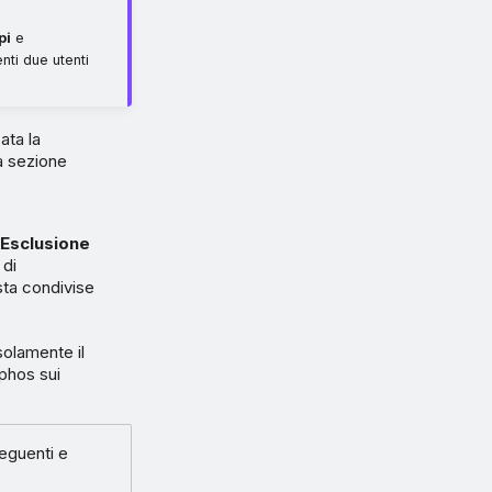
pi
e
ti due utenti
ata la
la sezione
e
Esclusione
 di
sta condivise
solamente il
ophos sui
seguenti e