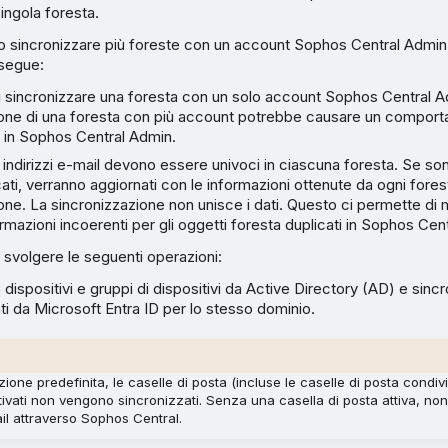
singola foresta.
no sincronizzare più foreste con un account Sophos Central Admi
segue:
di sincronizzare una foresta con un solo account Sophos Central A
ione di una foresta con più account potrebbe causare un compor
 in Sophos Central Admin.
gli indirizzi e-mail devono essere univoci in ciascuna foresta. Se so
cati, verranno aggiornati con le informazioni ottenute da ogni fores
one. La sincronizzazione non unisce i dati. Questo ci permette di
ormazioni incoerenti per gli oggetti foresta duplicati in Sophos Cen
 svolgere le seguenti operazioni:
 dispositivi e gruppi di dispositivi da Active Directory (AD) e sincr
nti da Microsoft Entra ID per lo stesso dominio.
ione predefinita, le caselle di posta (incluse le caselle di posta condiv
tivati non vengono sincronizzati. Senza una casella di posta attiva, non
il attraverso Sophos Central.