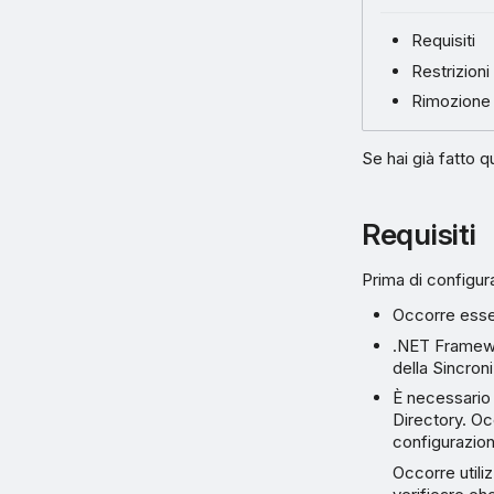
Requisiti
Restrizioni
Rimozione d
Se hai già fatto q
Requisiti
Prima di configura
Occorre esser
.NET Framewor
della Sincron
È necessario 
Directory. Oc
configurazion
Occorre utili