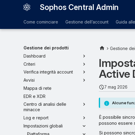
Sophos Central Admin
Come cominciare
Gestione dell’account
Guida all
Gestione dei prodotti
Gestione dei
Dashboard
Imposta
Criteri
Active 
Verifica integrità account
Avvisi
7 mag 2026
Mappa di rete
EDR e XDR
Alcune funz
Centro di analisi delle
minacce
È possibile sincro
Log e report
possono essere s
Impostazioni globali
Si possono sincron
Piattaforma