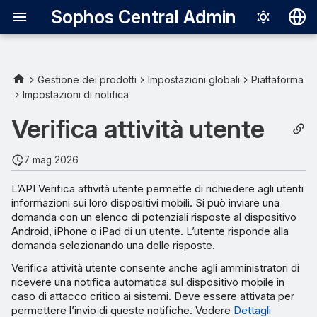
Sophos Central Admin
Deutsch
English
Gestione dei prodotti
Impostazioni globali
Piattaforma
Impostazioni di notifica
Stato della Verifica attività
Español
utente
Verifica attività utente
Français
Italiano
7 mag 2026
日本語
L’API Verifica attività utente permette di richiedere agli utenti
informazioni sui loro dispositivi mobili. Si può inviare una
한국어
domanda con un elenco di potenziali risposte al dispositivo
Português (Br
Android, iPhone o iPad di un utente. L’utente risponde alla
domanda selezionando una delle risposte.
中文（繁體）
Verifica attività utente consente anche agli amministratori di
ricevere una notifica automatica sul dispositivo mobile in
caso di attacco critico ai sistemi. Deve essere attivata per
permettere l’invio di queste notifiche. Vedere
Dettagli