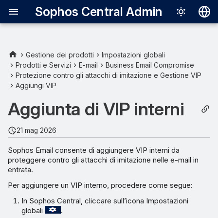
Sophos Central Admin
Deutsch
English
Gestione dei prodotti
Impostazioni globali
Prodotti e Servizi
E-mail
Business Email Compromise
Individuazione di VIP interni
Español
Protezione contro gli attacchi di imitazione e Gestione VIP
Aggiungi VIP
Français
Aggiunta di VIP interni
Italiano
日本語
21 mag 2026
한국어
Sophos Email consente di aggiungere VIP interni da
Português (Br
proteggere contro gli attacchi di imitazione nelle e-mail in
entrata.
中文（繁體）
Per aggiungere un VIP interno, procedere come segue:
In Sophos Central, cliccare sull’icona Impostazioni
globali
.