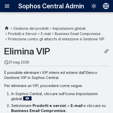
Sophos Central Admin
Deutsch
English
Gestione dei prodotti
Impostazioni globali
Prodotti e Servizi
E-mail
Business Email Compromise
Español
Protezione contro gli attacchi di imitazione e Gestione VIP
Français
Elimina VIP
Italiano
21 mag 2026
日本語
È possibile eliminare i VIP interni ed esterni dall’Elenco
한국어
Gestione VIP in Sophos Central.
Português (Br
Per eliminare un VIP, procedere come segue:
中文（繁體）
In Sophos Central, cliccare sull’icona Impostazioni
globali
.
Selezionare
Prodotti e servizi
>
E-mail
e cliccare su
Business Email Compromise
.