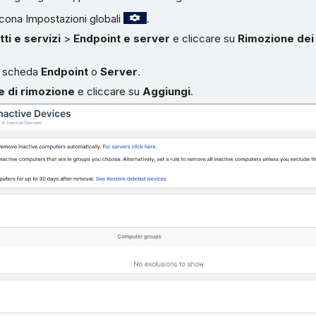
’icona Impostazioni globali
.
ti e servizi
>
Endpoint e server
e cliccare su
Rimozione dei 
la scheda
Endpoint
o
Server
.
e di rimozione
e cliccare su
Aggiungi
.