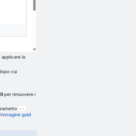
a applicare la
i dopo cui
DI
per rimuovere i
parametro
--
e
Immagine gold