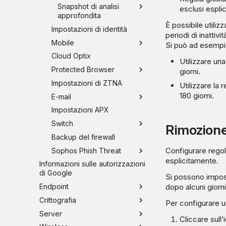
Snapshot di analisi
esclusi espli
approfondita
È possibile utiliz
Impostazioni di identità
periodi di inatti
Mobile
Si può ad esempi
Cloud Optix
Utilizzare una
Protected Browser
giorni.
Impostazioni di ZTNA
Utilizzare la 
180 giorni.
E-mail
Impostazioni APX
Switch
Rimozione 
Backup del firewall
Configurare regole
Sophos Phish Threat
esplicitamente.
Informazioni sulle autorizzazioni
di Google
Si possono impost
Endpoint
dopo alcuni giorni
Crittografia
Per configurare 
Server
Cliccare sull