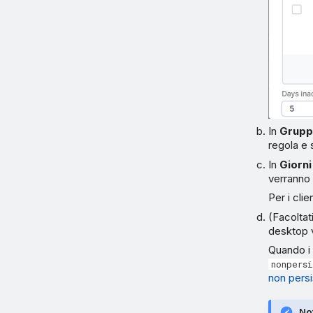
In
Gruppi
regola e 
In
Giorni 
verranno 
Per i cli
(Facoltat
desktop v
Quando i 
nonpers
non pers
No