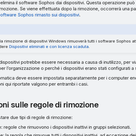
elimina il software Sophos dai dispositivi. Questa operazione può
imozione. Se viene effettuata dopo la rimozione, occorrerà una 
software Sophos rimasto sui dispositivi
.
la rimozione di dispositivi Windows rimuoverà tutti i software Sophos attiv
edere
Dispositivi eliminati e con licenza scaduta
.
ispositivi potrebbe essere necessaria a causa di inutilizzo, per vi
er l’organizzazione o perché i dispositivi erano stati configurati a
omatica deve essere impostata separatamente per i computer end
oni qui riportate valgono per entrambi i casi.
ni sulle regole di rimozione
are due tipi di regole di rimozione:
 regole che rimuovono i dispositivi inattivi in gruppi selezionati.
: la regola che rimuove tutti i dispositivi inattivi, ad eccezione dei