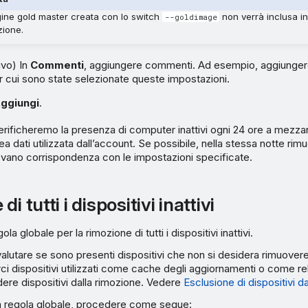
ine gold master creata con lo switch
non verrà inclusa in
--goldimage
zione.
ivo) In
Commenti
, aggiungere commenti. Ad esempio, aggiunger
r cui sono state selezionate queste impostazioni.
ggiungi
.
rificheremo la presenza di computer inattivi ogni 24 ore a mezzan
rea dati utilizzata dall’account. Se possibile, nella stessa notte rim
rovano corrispondenza con le impostazioni specificate.
i tutti i dispositivi inattivi
a globale per la rimozione di tutti i dispositivi inattivi.
, valutare se sono presenti dispositivi che non si desidera rimuove
i dispositivi utilizzati come cache degli aggiornamenti o come r
dere dispositivi dalla rimozione. Vedere
Esclusione di dispositivi d
la regola globale, procedere come segue: