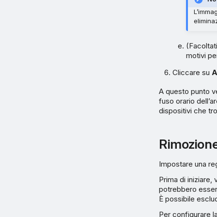
L’immag
elimina
(Facoltat
motivi pe
Cliccare su
A
A questo punto ve
fuso orario dell’a
dispositivi che t
Rimozione d
Impostare una regol
Prima di iniziare
potrebbero esserc
È possibile esclu
Per configurare 