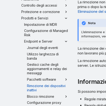
La rimozione non 
Controllo degli accessi
prima o dopo la r
Eliminazione del 
Protezione e correzione
Prodotti e Servizi
Nota
Impostazione di MDR
Configurazione di Managed
L’eliminazione e 
Risk
informazioni, v
Endpoint e Server
Journal degli eventi
La rimozione dei d
non lavorano più p
Utilizzo larghezza di
banda
La rimozione aut
Gestisci cache degli
server. Le istruzi
aggiornamenti e relay dei
messaggi
Pacchetti software
Informazio
Rimozione dei dispositivi
inattivi
Si possono impost
Blocco rimozione
Regole mirate:
Configurazione proxy
Regola globale