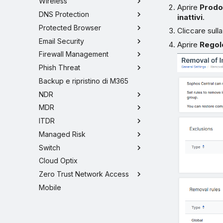
Wireless
Aprire
Prodot
DNS Protection
inattivi
.
Protected Browser
Cliccare sul
Email Security
Aprire
Regol
Firewall Management
Phish Threat
Backup e ripristino di M365
NDR
MDR
ITDR
Managed Risk
Switch
Cloud Optix
Zero Trust Network Access
Mobile