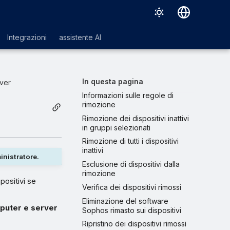
Deutsch
Integrazioni
assistente AI
English
Español
In questa pagina
ver
Français
Informazioni sulle regole di
rimozione
Italiano
Rimozione dei dispositivi inattivi
in gruppi selezionati
日本語
Rimozione di tutti i dispositivi
한국어
inattivi
inistratore.
Esclusione di dispositivi dalla
Português (Brasil)
rimozione
ositivi se
中文（繁體）
Verifica dei dispositivi rimossi
Eliminazione del software
uter e server
Sophos rimasto sui dispositivi
Ripristino dei dispositivi rimossi