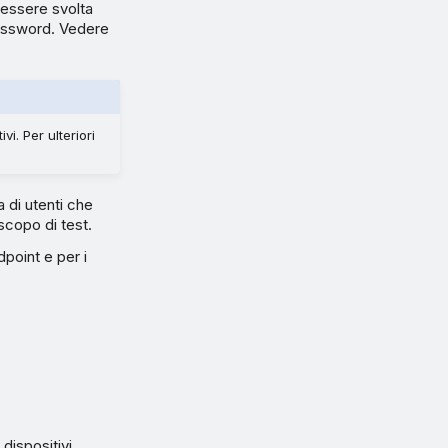
 essere svolta
password. Vedere
i. Per ulteriori
a di utenti che
 scopo di test.
point e per i
 dispositivi