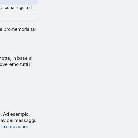
 alcuna regola di
e promemoria sui
otte, in base al
uoveremo tutti i
re. Ad esempio,
elay dei messaggi.
alla rimozione
.