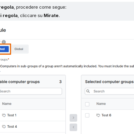
regola
, procedere come segue:
i regola
, cliccare su
Mirate
.