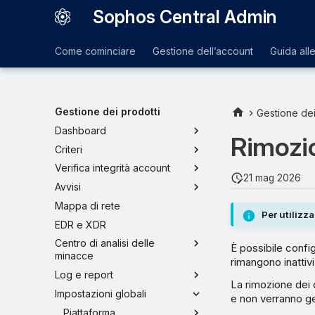
Sophos Central Admin
Come cominciare
Gestione dell’account
Guida all
Gestione dei prodotti
Gestione dei
Dashboard
Rimozio
Criteri
Verifica integrità account
21 mag 2026
Avvisi
Mappa di rete
Per utilizz
EDR e XDR
Centro di analisi delle
È possibile confi
minacce
rimangono inattiv
Log e report
La rimozione dei d
Impostazioni globali
e non verranno ge
Piattaforma