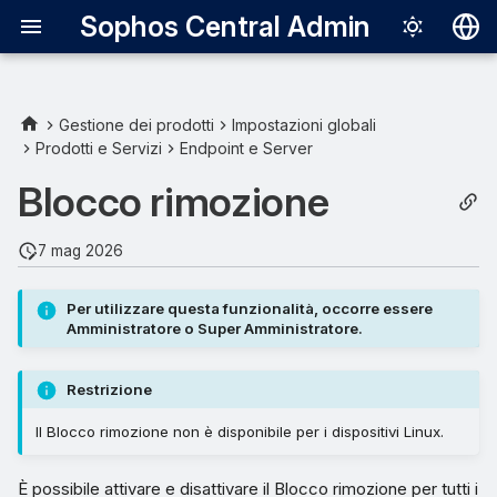
Sophos Central Admin
Deutsch
English
Gestione dei prodotti
Impostazioni globali
Prodotti e Servizi
Endpoint e Server
Español
Blocco rimozione
Français
Italiano
7 mag 2026
日本語
Per utilizzare questa funzionalità, occorre essere
한국어
Amministratore o Super Amministratore.
Português (Br
Restrizione
中文（繁體）
Il Blocco rimozione non è disponibile per i dispositivi Linux.
È possibile attivare e disattivare il Blocco rimozione per tutti i