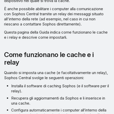
dispositivo nel quale si trova la cache.
Assegnazione di computer a
una cache/un relay
È anche possibile abilitare i computer alla comunicazione
con Sophos Central tramite un relay dei messaggi situato
all'interno della rete (ad esempio, nel caso in cui non
Visualizzazione dei
riescano a contattare Sophos direttamente).
computer che possono
utilizzare cache e relay
Questa pagina della Guida indica come funzionano le cache
e i relay e descrive come impostarli.
Esclusione di computer
dall’utilizzo di cache e relay
Come funzionano le cache e i
relay
Rimozione di una cache/un
relay
Quando si imposta una cache (e facoltativamente un relay),
Sophos Central svolge le seguenti operazioni:
Installa il software di caching Sophos (e il software per il
relay).
Recupera gli aggiornamenti da Sophos e li inserisce in
una cache.
Configura automaticamente i computer all’interno della