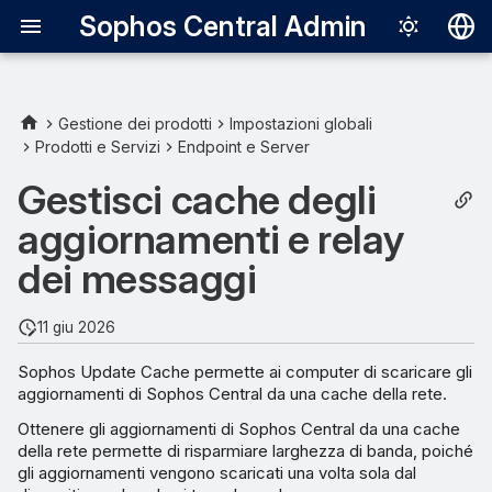
Sophos Central Admin
Deutsch
English
Gestione dei prodotti
Impostazioni globali
Prodotti e Servizi
Endpoint e Server
Come funzionano le cache e
Español
i relay
Gestisci cache degli
Français
aggiornamenti e relay
Computer sui quali è
Italiano
possibile configurare cache
dei messaggi
日本語
e relay
한국어
11 giu 2026
Computer che possono
Português (Br
utilizzare cache e relay
Sophos Update Cache permette ai computer di scaricare gli
aggiornamenti di Sophos Central da una cache della rete.
中文（繁體）
Impostazione di una
Ottenere gli aggiornamenti di Sophos Central da una cache
cache/un relay
della rete permette di risparmiare larghezza di banda, poiché
gli aggiornamenti vengono scaricati una volta sola dal