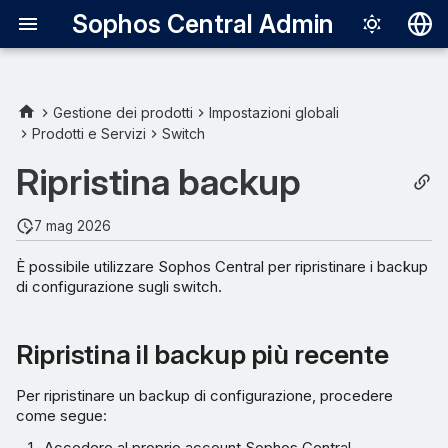
Sophos Central Admin
Deutsch
English
Gestione dei prodotti
Impostazioni globali
Prodotti e Servizi
Switch
Ripristina il backup più
Español
recente
Ripristina backup
Français
Ripristino di un backup
Italiano
7 mag 2026
specifico
日本語
È possibile utilizzare Sophos Central per ripristinare i backup
di configurazione sugli switch.
한국어
Português (Br
Ripristina il backup più recente
中文（繁體）
Per ripristinare un backup di configurazione, procedere
come segue:
Accedere al proprio account Sophos Central.