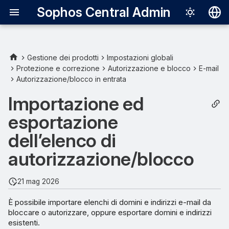
Sophos Central Admin
Deutsch
English
Gestione dei prodotti
Impostazioni globali
Protezione e correzione
Autorizzazione e blocco
E-mail
Importa elenco di
Español
Autorizzazione/blocco in entrata
autorizzazione/blocco
Français
Importazione ed
Esporta elenco di
Italiano
esportazione
autorizzazione/blocco
日本語
dell’elenco di
한국어
autorizzazione/blocco
Português (Br
21 mag 2026
中文（繁體）
È possibile importare elenchi di domini e indirizzi e-mail da
bloccare o autorizzare, oppure esportare domini e indirizzi
esistenti.