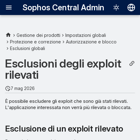
Sophos Central Admin
Deutsch
English
Gestione dei prodotti
Impostazioni globali
Protezione e correzione
Autorizzazione e blocco
Esclusione di un exploit
Español
Esclusioni globali
rilevato
Français
Esclusioni degli exploit
Esclusione di un exploit
Italiano
rilevati
utilizzando un ID di
日本語
rilevamento
7 mag 2026
한국어
È possibile escludere gli exploit che sono già stati rilevati.
Português (Br
L'applicazione interessata non verrà più rilevata o bloccata.
中文（繁體）
Esclusione di un exploit rilevato