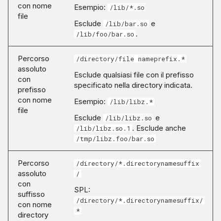
con nome
Esempio:
/lib/*.so
file
Esclude
e
/lib/bar.so
.
/lib/foo/bar.so
Percorso
/directory/file nameprefix.*
assoluto
Esclude qualsiasi file con il prefisso
con
specificato nella directory indicata.
prefisso
con nome
Esempio:
/lib/libz.*
file
Esclude
e
/lib/libz.so
. Esclude anche
/lib/libz.so.1
/tmp/libz.foo/bar.so
Percorso
/directory/*.directorynamesuffix
assoluto
/
con
SPL:
suffisso
/directory/*.directorynamesuffix/
con nome
*
directory