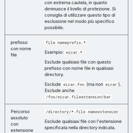
con estrema cautela, in quanto
diminuisce il livello di protezione. Si
consiglia di utilizzare questo tipo di
esclusione nel modo più specifico
possibile.
prefisso
file nameprefix.*
con nome
Esempio:
eicar.*
file
Esclude qualsiasi file con questo
prefisso con nome file in qualsiasi
directory.
Esclude
(ma non
).
eicar.foo
eicar
Esclude anche
/foo/eicar.fileextension/bar
Percorso
/directory/*.file nameextension
assoluto
Esclude qualsiasi file con l'estensione
con
specificata nella directory indicata.
estensione