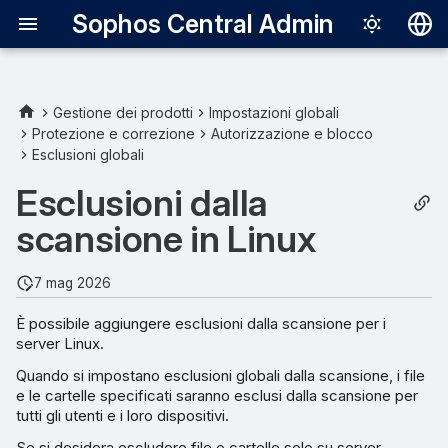
Sophos Central Admin
Deutsch
English
Gestione dei prodotti
Impostazioni globali
Protezione e correzione
Autorizzazione e blocco
Utilizzo sicuro delle
Español
Esclusioni globali
esclusioni dalla scansione
Français
Esclusioni dalla
Esclusione di eventi del
Italiano
scansione in Linux
data lake
日本語
Server Protection per Linux
7 mag 2026
한국어
È possibile aggiungere esclusioni dalla scansione per i
Português (Br
Esclusioni dalla scansione
server Linux.
中文（繁體）
Quando si impostano esclusioni globali dalla scansione, i file
Esempi
e le cartelle specificati saranno esclusi dalla scansione per
tutti gli utenti e i loro dispositivi.
Esclusioni per la riga di
Se si desidera escludere file o cartelle solo su server