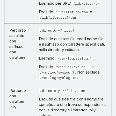
Esempio per SPL:
/lib/libz.*/*
Esclude
e
/lib/libz.so/foo
.
/lib/libz.so.1/bar
Percorso
/directory/file.?
assoluto
Esclude qualsiasi file con il nome file
con
e il suffisso con carattere specificati,
suffisso
nella directory indicata.
con
carattere
Esempio:
/var/log/syslog.?
Esclude
e
/var/log/syslog.0
. Non esclude
/var/log/syslog.1
.
/var/log/syslog.10
Percorso
/directory/*/file.name
con
Esclude qualsiasi file con il nome file
caratteri
specificato che trova corrispondenza
jolly
con la directory e i caratteri jolly
indicati.