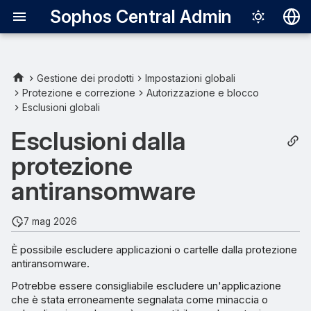
Sophos Central Admin
Deutsch
English
Gestione dei prodotti
Impostazioni globali
Protezione e correzione
Autorizzazione e blocco
Utilizzo sicuro delle
Español
Esclusioni globali
esclusioni dalla protezione
Français
antiransomware
Esclusioni dalla
Italiano
protezione
Esclusione di un’applicazione
日本語
o una cartella
antiransomware
한국어
7 mag 2026
Português (Br
È possibile escludere applicazioni o cartelle dalla protezione
中文（繁體）
antiransomware.
Potrebbe essere consigliabile escludere un'applicazione
che è stata erroneamente segnalata come minaccia o