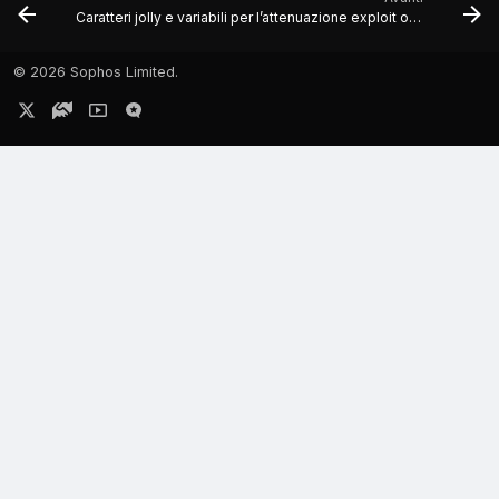
Caratteri jolly e variabili per l’attenuazione exploit o la protezione antiransomware
©
2026 Sophos Limited.