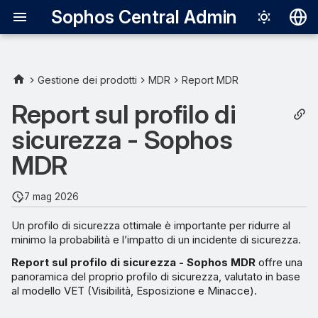
Sophos Central Admin
Deutsch
English
Gestione dei prodotti
MDR
Report MDR
Informazioni sul report
Español
Report sul profilo di
Français
sicurezza - Sophos
Modello VET
Italiano
MDR
Dettagli del report
日本語
7 mag 2026
Visibilità
한국어
Un profilo di sicurezza ottimale è importante per ridurre al
Português (Br
Esposizione
minimo la probabilità e l’impatto di un incidente di sicurezza.
中文（繁體）
Report sul profilo di sicurezza - Sophos MDR
offre una
Minacce
panoramica del proprio profilo di sicurezza, valutato in base
al modello VET (Visibilità, Esposizione e Minacce).