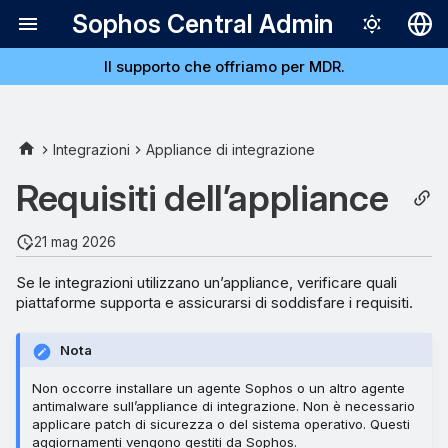
Sophos Central Admin
Il supporto che offriamo per MDR.
Deutsch
English
Piattaforme supportate
Español
Integrazioni
Appliance di integrazione
Français
Requisiti
Requisiti dell’appliance
Italiano
Versione della piattaforma
21 mag 2026
日本語
Se le integrazioni utilizzano un’appliance, verificare quali
Requisiti per VMware ESXi
한국어
piattaforme supporta e assicurarsi di soddisfare i requisiti.
Português (Br
Requisiti per Microsoft
Nota
Hyper-V
中文（繁體）
Non occorre installare un agente Sophos o un altro agente
Requisiti minimi di sistema
antimalware sull’appliance di integrazione. Non è necessario
applicare patch di sicurezza o del sistema operativo. Questi
aggiornamenti vengono gestiti da Sophos.