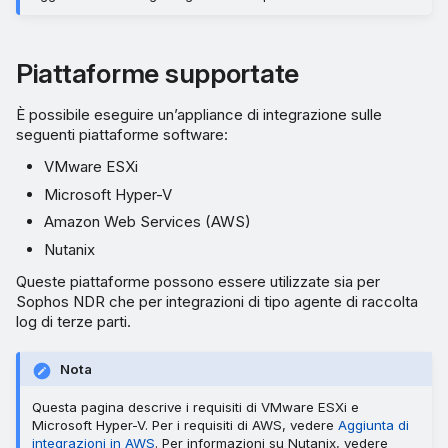
Requisiti della CPU
CPU Intel
Piattaforme supportate
CPU AMD
È possibile eseguire un’appliance di integrazione sulle
seguenti piattaforme software:
Dimensioni della VM
VMware ESXi
Microsoft Hyper-V
Solo Sophos NDR
Amazon Web Services (AWS)
Nutanix
Solo integrazioni agente di
raccolta log
Queste piattaforme possono essere utilizzate sia per
Sophos NDR che per integrazioni di tipo agente di raccolta
log di terze parti.
Sophos NDR e integrazioni
di tipo agente di raccolta
Nota
log
Questa pagina descrive i requisiti di VMware ESXi e
Esclusioni di porte e domini
Microsoft Hyper-V. Per i requisiti di AWS, vedere
Aggiunta di
per le appliance Sophos
integrazioni in AWS
. Per informazioni su Nutanix, vedere