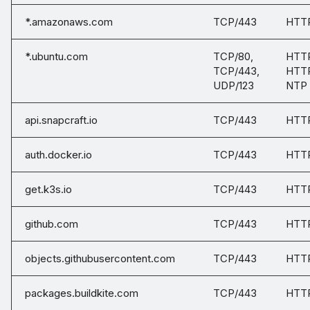
*.amazonaws.com
TCP/443
HTT
*.ubuntu.com
TCP/80,
HTTP
TCP/443,
HTT
UDP/123
NTP
api.snapcraft.io
TCP/443
HTT
auth.docker.io
TCP/443
HTT
get.k3s.io
TCP/443
HTT
github.com
TCP/443
HTT
objects.githubusercontent.com
TCP/443
HTT
packages.buildkite.com
TCP/443
HTT