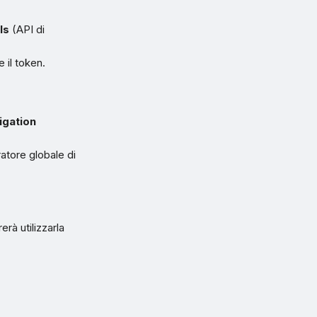
Is
(API di
 il token.
igation
ratore globale di
rà utilizzarla