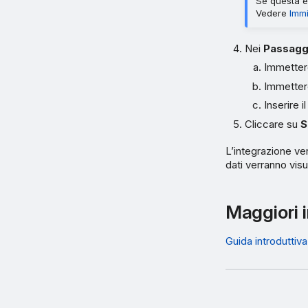
Se questa è 
Vedere
Immi
Nei
Passaggi
Immetter
Immettere
Inserire i
Cliccare su
S
L’integrazione ver
dati verranno vis
Maggiori 
Guida introduttiv