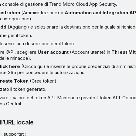
 console di gestione di Trend Micro Cloud App Security.
istration
(Amministrazione) >
Automation and Integration AP
e integrazione).
dd
(Aggiungi) e selezionare la destinazione per la quale si richiede
ome per il token.
Inserire una descrizione per il token.
re l’API, scegliere
User account
(Account utente) in
Threat Mit
delle minacce).
lick here
(Clicca qui) e inserire le proprie credenziali di amminist
ice 365 per concedere le autorizzazioni.
reate Token
(Crea token).
zzato il token generato.
vare il valore del token API. Mantenere privato il token API. Occorre
os Central.
l’URL locale
i supportati: