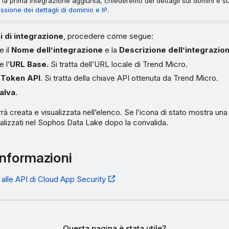
la prima integrazione aggiunta, chiederemo dei dettagli sui domini e sugl
ssione dei dettagli di dominio e IP
.
 di integrazione
, procedere come segue:
e il
Nome dell’integrazione
e la
Descrizione dell’integrazio
 l’
URL Base
. Si tratta dell’URL locale di Trend Micro.
l
Token API
. Si tratta della chiave API ottenuta da Trend Micro.
alva
.
rà creata e visualizzata nell’elenco. Se l’icona di stato mostra una
ualizzati nel Sophos Data Lake dopo la convalida.
informazioni
a alle API di Cloud App Security
Questa pagina è stata utile?