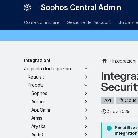
Sophos Central Admin
Come cominciare
Gestione dell’account
Guida all
Integrazioni
Integrazioni
Aggiunta di integrazioni
Integra
Requisiti
Securit
Prodotti
Sophos
API
Cloud 
Acronis
AppOmni
3 nov 2025
Armis
Aryaka
Per utilizz
Integration
Auth0