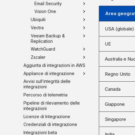
Email Security
Vision One
Area geograf
Ubiquiti
Vectra
USA (globale)
Veeam Backup &
Replication
UE
WatchGuard
Zscaler
Australia e Nu
Aggiunta di integrazioni in AWS
Appliance di integrazione
Regno Unito
Avvisi sull’integrità delle
integrazioni
Canada
Percorso di telemetria
Pipeline di rilevamento delle
Giappone
integrazioni
Licenze di Integrazione
Singapore
Credenziali di integrazione
Integrazioni beta
India