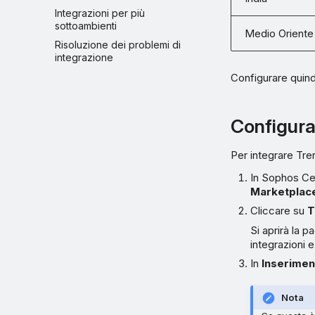
Integrazioni per più
sottoambienti
Medio Oriente
Risoluzione dei problemi di
integrazione
Configurare quind
Configura
Per integrare Tr
In Sophos Ce
Marketplac
Cliccare su
T
Si aprirà la p
integrazioni 
In
Inseriment
Nota