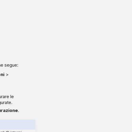
me segue:
ni
>
urare le
gurate.
urazione
.