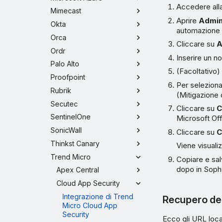
Accedere alla
Mimecast
Aprire
Admin
Okta
automazione 
Orca
Cliccare su
A
Ordr
Inserire un n
Palo Alto
(Facoltativo) 
Proofpoint
Per seleziona
Rubrik
(Mitigazione 
Secutec
Cliccare su
C
SentinelOne
Microsoft Off
SonicWall
Cliccare su
C
Thinkst Canary
Viene visuali
Trend Micro
Copiare e sal
dopo in Soph
Apex Central
Cloud App Security
Integrazione di Trend
Recupero del
Micro Cloud App
Security
Ecco gli URL local