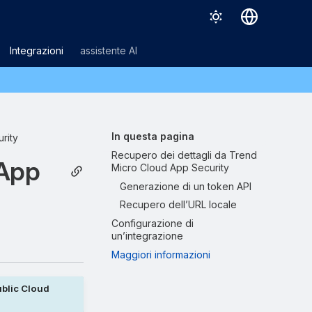
Deutsch
Integrazioni
assistente AI
English
Español
Français
In questa pagina
rity
Italiano
Recupero dei dettagli da Trend
 App
Micro Cloud App Security
日本語
Generazione di un token API
한국어
Recupero dell’URL locale
Configurazione di
Português (Brasil)
un’integrazione
中文（繁體）
Maggiori informazioni
ublic Cloud