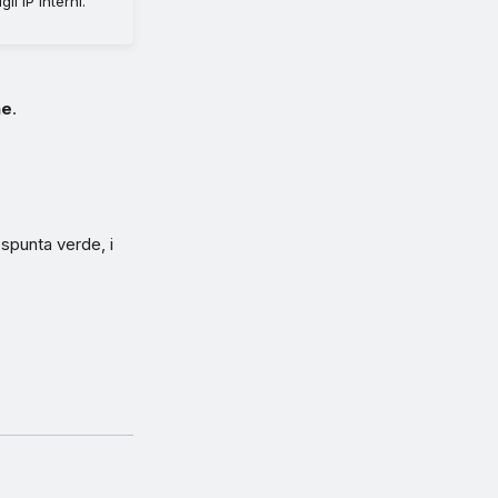
i IP interni.
ne
.
 spunta verde, i