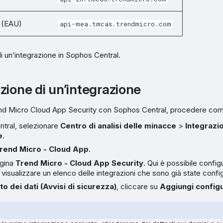
 (EAU)
api-mea.tmcas.trendmicro.com
i un’integrazione in Sophos Central.
zione di un’integrazione
end Micro Cloud App Security con Sophos Central, procedere co
ntral, selezionare
Centro di analisi delle minacce
>
Integrazio
e
.
rend Micro - Cloud App
.
agina
Trend Micro - Cloud App Security
. Qui è possibile config
e visualizzare un elenco delle integrazioni che sono già state confi
o dei dati (Avvisi di sicurezza)
, cliccare su
Aggiungi config