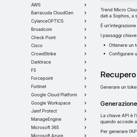
AWS
Trend Micro Cloud
Barracuda CloudGen
dati a Sophos, a s
CylanceOPTICS
È un’integrazione
Broadcom
I passaggi chiave
Check Point
Ottenere un 
Cisco
Configurare u
CrowdStrike
Darktrace
F5
Recupero 
Forcepoint
Fortinet
Generare un token
Google Cloud Platform
Generazione 
Google Workspace
Jamf Protect
La chiave API è l’
ManageEngine
quando accede a 
Microsoft 365
Per generare l’AP
Microsoft Azure