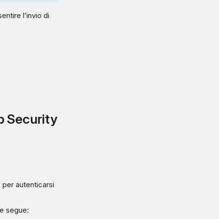
tire l’invio di
p Security
e per autenticarsi
me segue: