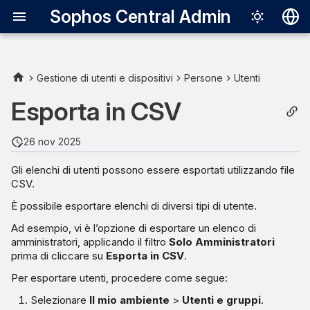
Sophos Central Admin
Deutsch
English
Gestione di utenti e dispositivi
Persone
Utenti
Español
Esporta in CSV
Français
26 nov 2025
Italiano
Gli elenchi di utenti possono essere esportati utilizzando file
日本語
CSV.
한국어
È possibile esportare elenchi di diversi tipi di utente.
Português (Br
Ad esempio, vi è l’opzione di esportare un elenco di
amministratori, applicando il filtro
Solo Amministratori
中文（繁體）
prima di cliccare su
Esporta in CSV
.
Per esportare utenti, procedere come segue:
Selezionare
Il mio ambiente
>
Utenti e gruppi
.