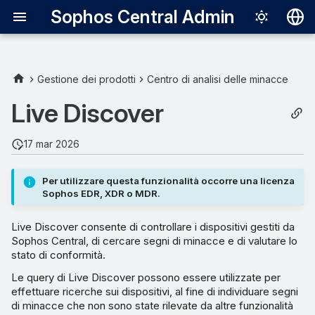
Sophos Central Admin
Deutsch
English
Gestione dei prodotti
Centro di analisi delle minacce
Español
Live Discover
Français
17 mar 2026
Italiano
日本語
Per utilizzare questa funzionalità occorre una licenza
Sophos EDR, XDR o MDR.
한국어
Live Discover consente di controllare i dispositivi gestiti da
Português (Br
Sophos Central, di cercare segni di minacce e di valutare lo
中文（繁體）
stato di conformità.
Le query di Live Discover possono essere utilizzate per
effettuare ricerche sui dispositivi, al fine di individuare segni
di minacce che non sono state rilevate da altre funzionalità