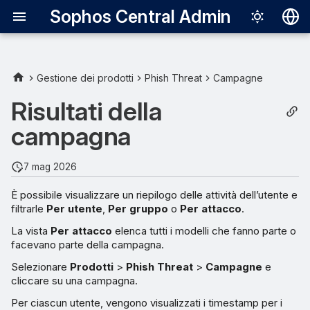
Sophos Central Admin
Deutsch
English
Gestione dei prodotti
Phish Threat
Campagne
Español
Risultati della
Français
campagna
Italiano
7 mag 2026
日本語
È possibile visualizzare un riepilogo delle attività dell’utente e
한국어
filtrarle
Per utente
,
Per gruppo
o
Per attacco
.
Português (Br
La vista
Per attacco
elenca tutti i modelli che fanno parte o
facevano parte della campagna.
中文（繁體）
Selezionare
Prodotti
>
Phish Threat
>
Campagne
e
cliccare su una campagna.
Per ciascun utente, vengono visualizzati i timestamp per i