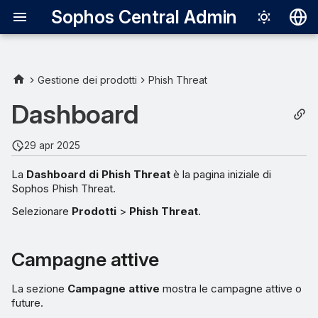
Sophos Central Admin
Deutsch
English
Gestione dei prodotti
Phish Threat
Campagne attive
Español
Dashboard
Français
Riepilogo
29 apr 2025
dell'organizzazione
Italiano
La
Dashboard di Phish Threat
è la pagina iniziale di
日本語
Utenti caduti in trappola
Sophos Phish Threat.
한국어
Selezionare
Prodotti
>
Phish Threat
.
Utenti che hanno segnalato
Português (Br
minacce
Campagne attive
中文（繁體）
Fattori di consapevolezza
La sezione
Campagne attive
mostra le campagne attive o
future.
Esporta in PDF