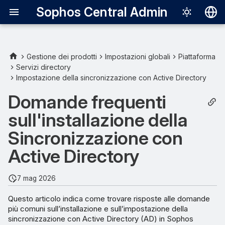
Sophos Central Admin
Deutsch
English
Gestione dei prodotti
Impostazioni globali
Piattaforma
Servizi directory
Español
Impostazione della sincronizzazione con Active Directory
Français
Domande frequenti
Italiano
sull'installazione della
日本語
Sincronizzazione con
한국어
Active Directory
Português (Br
7 mag 2026
中文（繁體）
Questo articolo indica come trovare risposte alle domande
più comuni sull’installazione e sull’impostazione della
sincronizzazione con Active Directory (AD) in Sophos