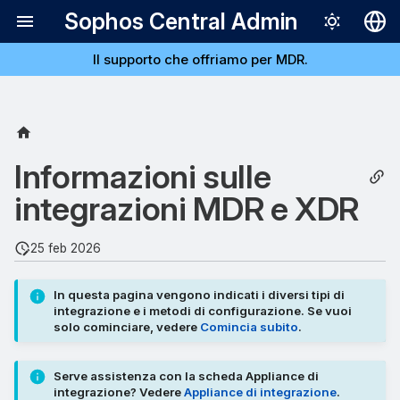
Sophos Central Admin
Il supporto che offriamo per MDR.
Deutsch
English
Español
Français
Informazioni sulle
Italiano
integrazioni MDR e XDR
日本語
25 feb 2026
한국어
Português (Br
In questa pagina vengono indicati i diversi tipi di
integrazione e i metodi di configurazione. Se vuoi
中文（繁體）
solo cominciare, vedere
Comincia subito
.
Serve assistenza con la scheda Appliance di
integrazione? Vedere
Appliance di integrazione
.