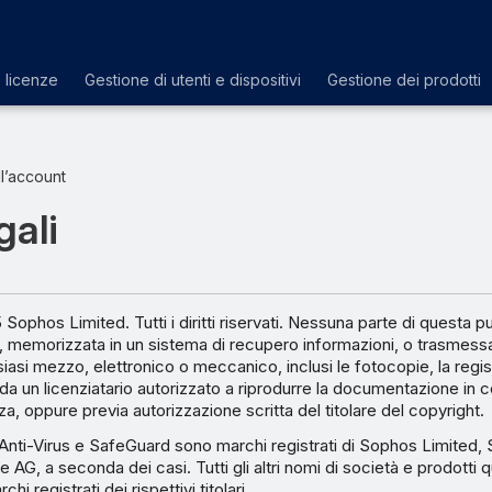
e licenze
Gestione di utenti e dispositivi
Gestione dei prodotti
l’account
gali
Sophos Limited. Tutti i diritti riservati. Nessuna parte di questa 
, memorizzata in un sistema di recupero informazioni, o trasmessa,
asi mezzo, elettronico o meccanico, inclusi le fotocopie, la regist
da un licenziatario autorizzato a riprodurre la documentazione in c
nza, oppure previa autorizzazione scritta del titolare del copyright.
nti-Virus e SafeGuard sono marchi registrati di Sophos Limited,
AG, a seconda dei casi. Tutti gli altri nomi di società e prodotti 
i registrati dei rispettivi titolari.