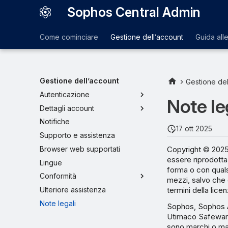
Sophos Central Admin
Come cominciare
Gestione dell’account
Guida all
Gestione dell’account
Gestione del
Autenticazione
Note le
Dettagli account
Notifiche
17 ott 2025
Supporto e assistenza
Copyright © 2025 
Browser web supportati
essere riprodotta
Lingue
forma o con qualsi
Conformità
mezzi, salvo che 
termini della lice
Ulteriore assistenza
Note legali
Sophos, Sophos A
Utimaco Safeware 
sono marchi o march