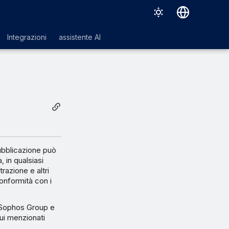
Deutsch
Integrazioni
assistente AI
English
Español
Français
Italiano
日本語
한국어
pubblicazione può
 in qualsiasi
Português (Brasil)
razione e altri
onformità con i
中文（繁體）
 Sophos Group e
qui menzionati