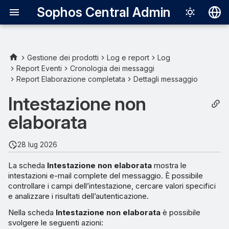
Sophos Central Admin
Deutsch
English
Gestione dei prodotti
Log e report
Log
Report Eventi
Cronologia dei messaggi
Dettagli dell’intestazione
Español
Report Elaborazione completata
Dettagli messaggio
Français
Analisi dell’IA
Intestazione non
Italiano
elaborata
日本語
28 lug 2026
한국어
La scheda
Intestazione non elaborata
mostra le
Português (Br
intestazioni e-mail complete del messaggio. È possibile
中文（繁體）
controllare i campi dell’intestazione, cercare valori specifici
e analizzare i risultati dell’autenticazione.
Nella scheda
Intestazione non elaborata
è possibile
svolgere le seguenti azioni: