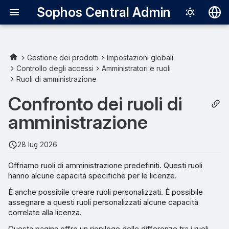
Sophos Central Admin
Deutsch
English
Gestione dei prodotti
Impostazioni globali
Controllo degli accessi
Amministratori e ruoli
Ruoli predefiniti
Español
Ruoli di amministrazione
Français
Ruoli personalizzati
Confronto dei ruoli di
Italiano
amministrazione
Capacità correlate alle
日本語
licenze
28 lug 2026
한국어
Offriamo ruoli di amministrazione predefiniti. Questi ruoli
Português (Br
hanno alcune capacità specifiche per le licenze.
中文（繁體）
È anche possibile creare ruoli personalizzati. È possibile
assegnare a questi ruoli personalizzati alcune capacità
correlate alla licenza.
Questa pagina offre un riepilogo delle differenze tra i ruoli.