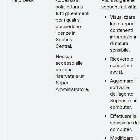
Help Desk
Accesso in
Può svolgere le
sola lettura a
seguenti attività:
tutti gli elementi
Visualizzare
per i quali si
log o report
possiedono
contenenti
licenze in
informazioni
Sophos
di natura
Central.
sensibile.
Nessun
Ricevere e
accesso alle
cancellare
opzioni
avvisi.
riservate a un
Aggiornare il
Super
software
Amministratore.
dell’agente
Sophos in un
computer.
Effettuare la
scansione dei
computer.
Modificare il