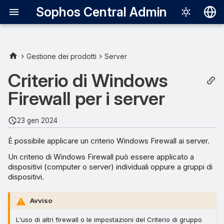
Sophos Central Admin
Deutsch
English
Gestione dei prodotti
Server
Tipo di monitoraggio
Español
Criterio di Windows
Français
Firewall per i server
Italiano
23 gen 2024
日本語
È possibile applicare un criterio Windows Firewall ai server.
한국어
Un criterio di Windows Firewall può essere applicato a
Português (Br
dispositivi (computer o server) individuali oppure a gruppi di
dispositivi.
中文（繁體）
Avviso
L'uso di altri firewall o le impostazioni del Criterio di gruppo