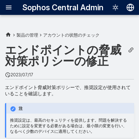
Sophos Central Admin
Deutsch
English
製品の管理
アカウントの状態のチェック
自動的に修正
Español
エンドポイントの脅威
Français
対策ポリシーの修正
手動で修正
Italiano
2023/07/17
日本語
エンドポイント脅威対策ポリシーで、推奨設定が使用されて
한국어
いることを確認します。
Português (Br
注
中文（繁體）
推奨設定は、最高のセキュリティを提供します。問題を解決する
ために設定を変更する必要がある場合は、最小限の変更を行い、
なるべく少数のデバイスに適用してください。