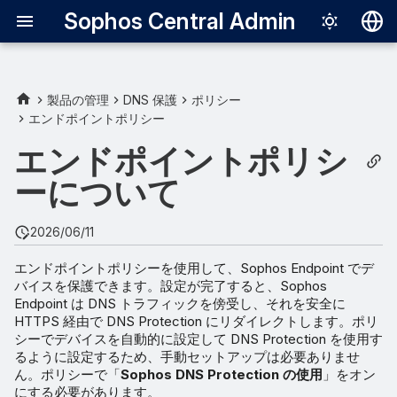
Sophos Central Admin
Deutsch
English
製品の管理
DNS 保護
ポリシー
エンドポイントポリシー
Sophos Endpoint と DNS
Español
Protection の連携方法
エンドポイントポリシ
Français
ーについて
Italiano
日本語
2026/06/11
한국어
エンドポイントポリシーを使用して、Sophos Endpoint でデ
バイスを保護できます。設定が完了すると、Sophos
Português (Br
Endpoint は DNS トラフィックを傍受し、それを安全に
中文（繁體）
HTTPS 経由で DNS Protection にリダイレクトします。ポリ
シーでデバイスを自動的に設定して DNS Protection を使用す
るように設定するため、手動セットアップは必要ありませ
ん。ポリシーで「
Sophos DNS Protection の使用
」をオン
にする必要があります。