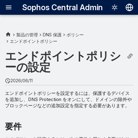
Sophos Central Admin
Deutsch
English
製品の管理
DNS 保護
ポリシー
エンドポイントポリシー
要件
Español
エンドポイントポリシ
Français
エンドポイントエージェント
ーの設定
で DNS Protection をオンに
Italiano
する
日本語
2026/06/11
Endpoint DNS Protection ポ
한국어
エンドポイントポリシーを設定するには、保護するデバイス
リシーの作成
を追加し、DNS Protection をオンにして、ドメインの除外や
Português (Br
ブロックページなどの追加設定を指定する必要があります。
設定
中文（繁體）
DNS Protection をオンに
要件
する