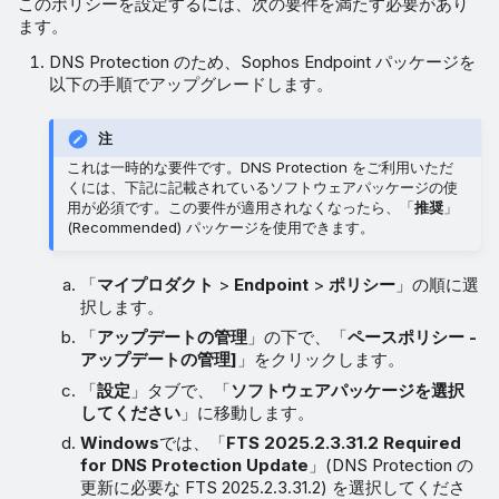
このポリシーを設定するには、次の要件を満たす必要があり
ます。
ドメインの除外
DNS Protection のため、Sophos Endpoint パッケージを
以下の手順でアップグレードします。
ブロックページを表示
注
これは一時的な要件です。DNS Protection をご利用いただ
くには、下記に記載されているソフトウェアパッケージの使
用が必須です。この要件が適用されなくなったら、「
推奨
」
(Recommended) パッケージを使用できます。
「
マイプロダクト
>
Endpoint
>
ポリシー
」の順に選
択します。
「
アップデートの管理
」の下で、「
ペースポリシー -
アップデートの管理]
」をクリックします。
「
設定
」タブで、「
ソフトウェアパッケージを選択
してください
」に移動します。
Windows
では、「
FTS 2025.2.3.31.2 Required
for DNS Protection Update
」(DNS Protection の
更新に必要な FTS 2025.2.3.31.2) を選択してくださ