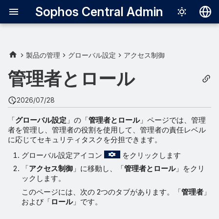
Sophos Central Admin
Deutsch
English
製品の管理
グローバル設定
アクセス制御
Español
管理者とロール
Français
2026/07/28
Italiano
「
グローバル設定
」の「
管理者とロール
」ページでは、管理
日本語
者を管理し、管理者の役割を使用して、管理者の責任レベル
に応じてセキュリティタスクを分担できます。
한국어
グローバル設定アイコン
をクリックします
Português (Br
「
アクセス制御
」に移動し、「
管理者とロール
」をクリ
中文（繁體）
ックします。
このページには、次の 2つのタブがあります。「
管理者
」
および「
ロール
」です。