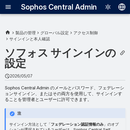
Sophos Central Admin
Deutsch
English
製品の管理
グローバル設定
アクセス制御
サインインと本人確認
Español
ソフォス サインインの
Français
設定
Italiano
日本語
2026/05/07
한국어
Sophos Central Admin のメールとパスワード、フェデレーシ
ョンサインイン、またはその両方を使用して、サインインす
Português (Br
ることを管理者とユーザーに許可できます。
中文（繁體）
注
サインイン方法として「
フェデレーション認証情報のみ
」のオプ
ションが選択されているユーザーは、Sophos Central Self