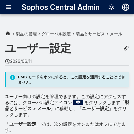
Sophos Central Admin
Deutsch
English
製品の管理
グローバル設定
製品とサービス
メール
隔離サマリー形式
Español
ユーザー設定
Français
緊急インボックス
2026/06/11
Italiano
リリース / 削除
日本語
EMS モードをオンにすると、この設定を適用することはでき
ません。
許可 / ブロックリスト
한국어
ユーザー向けの設定を管理できます。この設定にアクセスす
Português (Br
Microsoft 365 の隔離メー
るには、グローバル設定アイコン
をクリックします「
製
ルのリリースを許可する
中文（繁體）
品とサービス
>
メール
」に移動し、「
ユーザー設定」
をクリ
ックします。
許可されたアドレスの偽装防
「
ユーザー設定
」では、次の設定をオンまたはオフにできま
止
す。