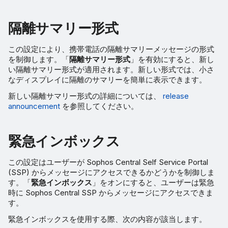
非整合アドレスの SPF チ
隔離サマリー形式
ェック
この設定により、携帯電話の隔離サマリーメッセージの形式
エンベロープドメインの
を制御します。「
隔離サマリー形式
」を有効にすると、新し
SPF チェック
い隔離サマリー形式が適用されます。新しい形式では、小さ
なディスプレイに隔離のサマリーを簡単に表示できます。
報告されたメッセージのコピ
新しい隔離サマリー形式の詳細については、
release
ー
announcement
を参照してください。
緊急インボックス
この設定はユーザーが Sophos Central Self Service Portal
(SSP) からメッセージにアクセスできるかどうかを制御しま
す。「
緊急インボックス
」をオンにすると、ユーザーは緊急
時に Sophos Central SSP からメッセージにアクセスできま
す。
緊急インボックスを使用する際、次の内容が該当します。