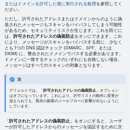
またはドメインを許可した後に実行される処理
を参照してく
ださい。
ただし、許可されたアドレスまたはドメインからのように偽
装されたメッセージもスキャンをバイパスしてしまう可能性
があるため、セキュリティリスクが生じます。これを防ぐに
は、
許可されたアドレスの偽装防止
をオンにできます。これ
により、メッセージがスキャンをバイパスする前に、少なく
とも 1つの DNS 認証チェック (DMARC、SPF、または
DKIM) に、整合されたドメインでパスする必要があります。
ドメインに一致するチェックのいずれにも合格しない場合、
メッセージはすべてのスキャンの対象となります。
注
デフォルトでは、「
許可されたアドレスの偽装防止
」オプション
はオフになっています。これにより、許可リストの動作に変更が
加えられても、既存の顧客のメールフローに影響が出ないように
しています。
「
許可されたアドレスの偽装防止
」をオンにすると、ユーザ
ーが許可したアドレスからのメッセージを認証するために次