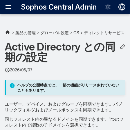
Sophos Central Admin
Deutsch
English
製品の管理
グローバル設定
OS
ディレクトリサービス
Español
Active Directory との同
Français
期の設定
Italiano
2026/05/07
日本語
한국어
ヘルプの公開時点では、一部の機能がリリースされていない
こともあります。
Português (Br
ユーザー、デバイス、およびグループを同期できます。パブ
中文（繁體）
リックフォルダおよびメールボックスも同期できます。
同じフォレスト内の異なるドメインを同期できます。1つのフ
ォレスト内で複数の子ドメインを選択できます。