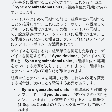
プを事前に設定することができます。これを行うには、
「
Sync organizational units
」(組織単位の同期) のみを
オンにします。
デバイスをはじめて同期する前に、組織単位を同期する
ことを推奨します。これによって、ポリシーを設定して
グループに適用できます。その後、デバイスを同期し
て、設定済みのポリシーをデバイスに適用できます。こ
の手順を行わなかった場合は、グループおよびデバイス
にデフォルトポリシーが適用されます。
デバイスを同期する前に組織単位を同期した場合は、デ
バイスを同期する際に「
Sync devices
」(デバイスの同
期) と「
Sync organizational units
」(組織単位の同期)
をオンにする必要があります。これによって、組織単位
とデバイスの間の関連付けが維持されます。
組織単位とデバイスを同期した後にこれらの設定を変更
する場合は、次のことを確認する必要があります。
「
Sync organizational units
」(組織単位の同期) を
オフにして、「
Sync devices
」(デバイスの同期) を
オンにしたままにした状態で同期すると、組織単位
は Sophos Central のカスタムグループとして表示さ
れます。