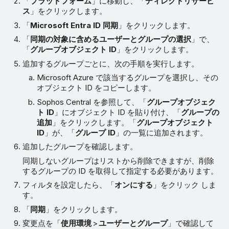
「
プラットフォーム
」に移動し、「
ディレクトリサービ
ス
」をクリックします。
「
Microsoft Entra ID 同期
」をクリックします。
「
同期の対象に含めるユーザーとグループの選択
」で、
「
グループオブジェクト ID
」をクリックします。
追加するグループごとに、次の手順を実行します。
Microsoft Azure で該当するグループを選択し、その
オブジェクト ID をコピーします。
Sophos Central を参照して、「
グループオブジェク
ト ID
」にオブジェクト ID を貼り付け、「
グループの
追加
」をクリックします。「
グループオブジェクト
ID
」が、「
グループ ID
」の一覧に追加されます。
追加したグループを確認します。
同期しないグループはリストから削除できますが、削除
するグループの ID を取得して指定する必要があります。
フィルタを設定したら、「
オンにする
」をクリック しま
す。
「
同期
」をクリックします。
変更点を「
使用環境
>
ユーザーとグループ
」で確認して