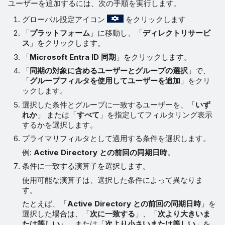
ユーザーを追加するには、次の手順を実行します。
グローバル設定アイコン
をクリックします
「
プラットフォーム
」に移動し、「
ディレクトリサービ
ス
」をクリックします。
「
Microsoft Entra ID 同期
」をクリックします。
「
同期の対象に含めるユーザーとグループの選択
」で、
「
グループフィルタを使用してユーザーを追加
」をクリ
ックします。
選択した条件とグループに一致するユーザーを、「
いず
れか
」 または「
すべて
」を指定してフィルタリング表示
するかを選択します。
プライマリフィルタとして適用する条件を選択します。
例:
Active Directory との前回の同期日時
。
条件に一致する演算子を選択します。
使用可能な演算子は、選択した条件によって異なりま
す。
たとえば、「
Active Directory との前回の同期日時
」を
選択した場合は、「
次に一致する
」、「
次より大きいま
たは等しい
」、または「
次より小さいまたは等しい
」を