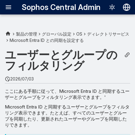
Sophos Central Admin
Deutsch
English
製品の管理
グローバル設定
OS
ディレクトリサービス
Microsoft Entra ID との同期を設定する
すべてのユーザーとグループ
Español
ユーザーとグループの
Français
グループオブジェクト ID で
フィルタリング
のフィルタリング
Italiano
日本語
グループフィルタを使用して
2026/07/03
ユーザーを追加
한국어
ここにある手順に従って、Microsoft Entra ID と同期するユー
ザーとグループをフィルタリング表示できます。'
Português (Br
ユーザーフィルタを使用して
Microsoft Entra ID と同期するユーザーとグループをフィルタ
ユーザーを追加
中文（繁體）
リング表示できます。たとえば、すべてのユーザーとグルー
プを同期したり、更新されたユーザーやグループを同期した
りできます。