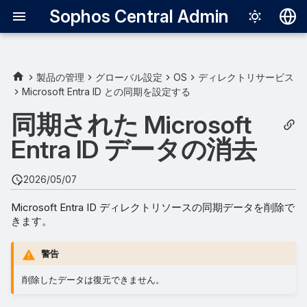
Sophos Central Admin
Deutsch
English
製品の管理
グローバル設定
OS
ディレクトリサービス
Microsoft Entra ID との同期を設定する
Español
同期された Microsoft
Français
Entra ID データの消去
Italiano
日本語
2026/05/07
한국어
Microsoft Entra ID ディレクトリソースの同期データを削除で
きます。
Português (Br
中文（繁體）
警告
削除したデータは復元できません。