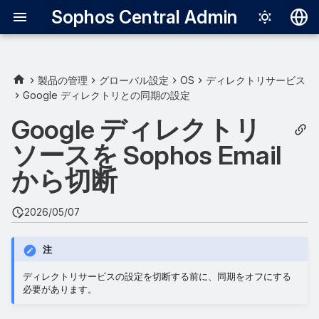
Sophos Central Admin
Deutsch
English
製品の管理
グローバル設定
OS
ディレクトリサービス
Google ディレクトリとの同期の設定
Español
Google ディレクトリ
Français
ソースを Sophos Email
Italiano
から切断
日本語
한국어
2026/05/07
Português (Br
注
中文（繁體）
ディレクトリサービスの設定を切断する前に、同期をオフにする
必要があります。