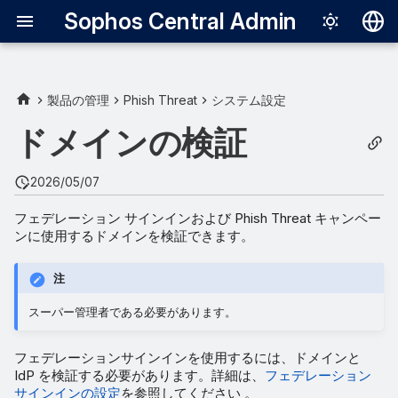
Sophos Central Admin
Deutsch
English
製品の管理
Phish Threat
システム設定
Español
ドメインの検証
Français
2026/05/07
Italiano
フェデレーション サインインおよび Phish Threat キャンペー
日本語
ンに使用するドメインを検証できます。
한국어
注
Português (Br
スーパー管理者である必要があります。
中文（繁體）
フェデレーションサインインを使用するには、ドメインと
IdP を検証する必要があります。詳細は、
フェデレーション
サインインの設定
を参照してください 。