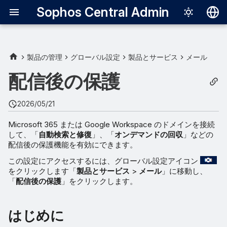
Sophos Central Admin
Deutsch
English
製品の管理
グローバル設定
製品とサービス
メール
Español
配信後の保護
Français
2026/05/21
Italiano
Microsoft 365 または Google Workspace のドメインを接続
日本語
して、「
自動検索と修復
」、「
オンデマンドの回収
」などの
配信後の保護機能を有効にできます。
한국어
この設定にアクセスするには、グローバル設定アイコン
Português (Br
をクリックします「
製品とサービス
>
メール
」に移動し、
「
配信後の保護
」をクリックします。
中文（繁體）
はじめに